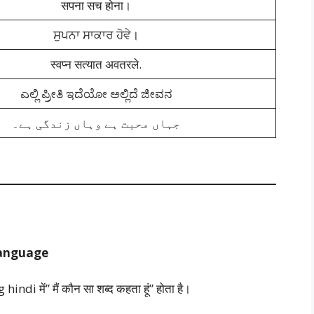
सपना सच होना।
ਸੁਪਨਾ ਸਾਕਾਰ ਹੋਵੇ।
स्वप्न सत्यात अवतरले.
ಎಲ್ಲಿ ಪ್ರೀತಿ ಇದೆಯೋ ಅಲ್ಲಿದೆ ಜೀವನ
جہاں محبت ہے وہاں زندگی ہے۔
language
में” मैं कौन सा शब्द कहता हूं” होता है।