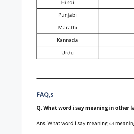
Hindi
Punjabi
Marathi
Kannada
Urdu
FAQ,s
Q. What word i say meaning in other 
Ans. What word i say meaning का meaning hindi 